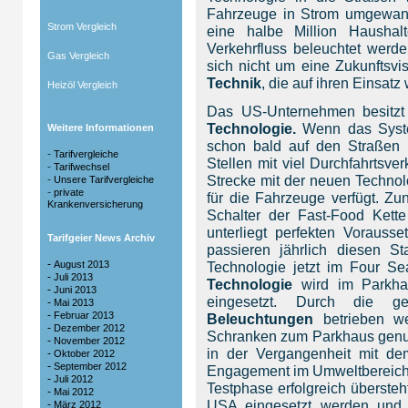
Fahrzeuge in Strom umgewand
Strom Vergleich
eine halbe Million Haushal
Verkehrfluss beleuchtet werde
Gas Vergleich
sich nicht um eine Zukunftsvi
Technik
, die auf ihren Einsatz 
Heizöl Vergleich
Das US-Unternehmen besitzt 
Technologie.
Wenn das System
Weitere Informationen
schon bald auf den Straßen 
-
Tarifvergleiche
Stellen mit viel Durchfahrtsver
-
Tarifwechsel
Strecke mit der neuen Techno
-
Unsere Tarifvergleiche
-
private
für die Fahrzeuge verfügt. Zu
Krankenversicherung
Schalter der Fast-Food Kett
unterliegt perfekten Voraus
Tarifgeier News Archiv
passieren jährlich diesen St
-
August 2013
Technologie jetzt im Four Se
-
Juli 2013
Technologie
wird im Parkhau
-
Juni 2013
eingesetzt. Durch die g
-
Mai 2013
-
Februar 2013
Beleuchtungen
betrieben w
-
Dezember 2012
Schranken zum Parkhaus genut
-
November 2012
in der Vergangenheit mit de
-
Oktober 2012
-
September 2012
Engagement im Umweltbereich 
-
Juli 2012
Testphase erfolgreich übersteh
-
Mai 2012
USA eingesetzt werden und 
-
März 2012