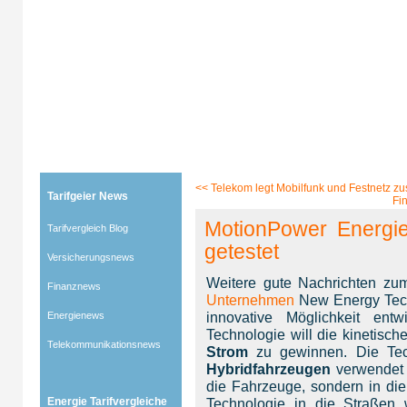
Tarifgeier (Home)
»
Tarifvergleich Blog
»
Energienews
» Blog-Artikel:
MotionPower Energiegewin
<<
Telekom legt Mobilfunk und Festnetz 
Tarifgeier News
Fi
MotionPower Energie
Tarifvergleich Blog
getestet
Versicherungsnews
Weitere gute Nachrichten 
Finanznews
Unternehmen
New Energy Tech
innovative Möglichkeit ent
Energienews
Technologie will die kinetisch
Telekommunikationsnews
Strom
zu gewinnen. Die Tech
Hybridfahrzeugen
verwendet w
die Fahrzeuge, sondern in die
Energie Tarifvergleiche
Technologie in die Straßen 