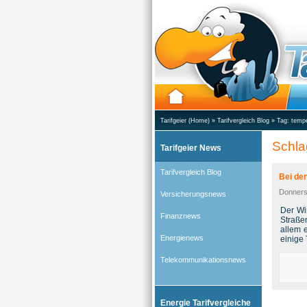
Tarifgeier (Home)
»
Tarifvergleich Blog
» Tag:
tempe
Schla
Tarifgeier News
Tarifvergleich Blog
Bei de
Donners
Versicherungsnews
Der Wi
Finanznews
Straße
allem 
Energienews
einige 
Telekommunikationsnews
Energie Tarifvergleiche