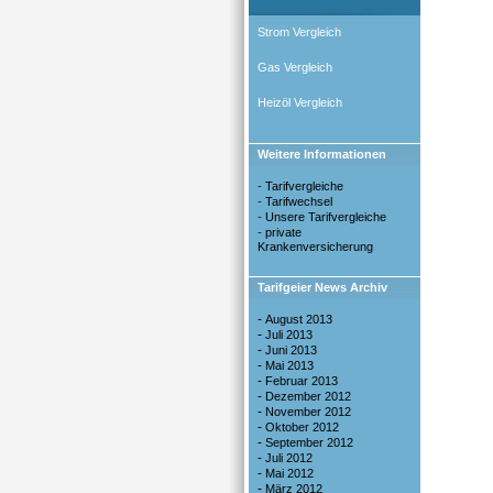
Strom Vergleich
Gas Vergleich
Heizöl Vergleich
Weitere Informationen
-
Tarifvergleiche
-
Tarifwechsel
-
Unsere Tarifvergleiche
-
private
Krankenversicherung
Tarifgeier News Archiv
-
August 2013
-
Juli 2013
-
Juni 2013
-
Mai 2013
-
Februar 2013
-
Dezember 2012
-
November 2012
-
Oktober 2012
-
September 2012
-
Juli 2012
-
Mai 2012
-
März 2012