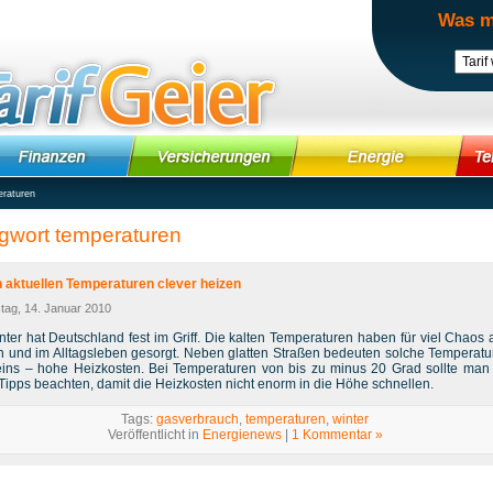
Was m
raturen
gwort temperaturen
n aktuellen Temperaturen clever heizen
tag, 14. Januar 2010
nter hat Deutschland fest im Griff. Die kalten Temperaturen haben für viel Chaos 
n und im Alltagsleben gesorgt. Neben glatten Straßen bedeuten solche Temperatu
eins – hohe Heizkosten. Bei Temperaturen von bis zu minus 20 Grad sollte man
Tipps beachten, damit die Heizkosten nicht enorm in die Höhe schnellen.
Tags:
gasverbrauch
,
temperaturen
,
winter
Veröffentlicht in
Energienews
|
1 Kommentar »