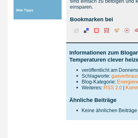
sind einfach zu befolgen und 
einsparen.
Web Tipps
Bookmarken bei
Informationen zum Blogart
Temperaturen clever heiz
veröffentlicht am Donners
Schlagworte:
gasverbrau
Blog-Kategorie:
Energie
Weiteres:
RSS 2.0
|
Komme
Ähnliche Beiträge
Keine ähnlichen Beiträge
Impressum
|
Da