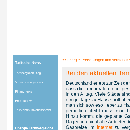
Tarifgeier (Home)
»
Tarifvergleich Blog
»
Energienews
» Blog-Artikel:
Bei den aktuellen Tempera
<<
Energie: Preise steigen und Verbrauch s
Tarifgeier News
Bei den aktuellen Te
Tarifvergleich Blog
Versicherungsnews
Deutschland erlebt zur Zeit den
dass die Temperaturen tief ge
Finanznews
in den Alltag. Viele Städte si
einige Tage zu Hause aufhalte
Energienews
man sich sowieso lieber zu H
gemütlich bleibt muss man b
Telekommunikationsnews
Hinzu kommt die geplante Ga
Da jedoch nicht alle Anbieter 
Gaspreise im
Internet
zu verg
Energie Tarifvergleiche