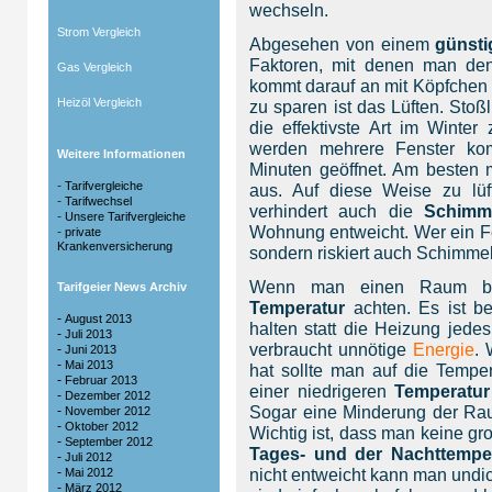
wechseln.
Strom Vergleich
Abgesehen von einem
günsti
Faktoren, mit denen man d
Gas Vergleich
kommt darauf an mit Köpfchen 
Heizöl Vergleich
zu sparen ist das Lüften. Stoßlü
die effektivste Art im Winter
werden mehrere Fenster kom
Weitere Informationen
Minuten geöffnet. Am besten m
-
Tarifvergleiche
aus. Auf diese Weise zu lüf
-
Tarifwechsel
verhindert auch die
Schimm
-
Unsere Tarifvergleiche
Wohnung entweicht. Wer ein Fe
-
private
Krankenversicherung
sondern riskiert auch Schimmel
Wenn man einen Raum beh
Tarifgeier News Archiv
Temperatur
achten. Es ist 
-
August 2013
halten statt die Heizung jede
-
Juli 2013
verbraucht unnötige
Energie
. 
-
Juni 2013
-
Mai 2013
hat sollte man auf die Tempe
-
Februar 2013
einer niedrigeren
Temperatu
-
Dezember 2012
Sogar eine Minderung der Rau
-
November 2012
-
Oktober 2012
Wichtig ist, dass man keine g
-
September 2012
Tages- und der Nachttempe
-
Juli 2012
-
nicht entweicht kann man undic
Mai 2012
-
März 2012