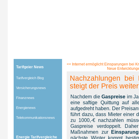
Tarifgeier (Home)
»
Tarifvergleich Blog
»
Energienews
» Blog-Artikel:
Nachzahlungen bei Heizkos
<<
Internet ermöglicht Einsparungen bei K
Tarifgeier News
Neue Entwicklungen
Nachzahlungen bei 
Tarifvergleich Blog
steigt der Preis weiter
Versicherungsnews
Nachdem die
Gaspreise
im Ja
Finanznews
eine saftige Quittung auf al
aufgedreht haben. Der Preisan
Energienews
führt dazu, dass Mieter einer
Telekommunikationsnews
zu 1000,-€ nachzahlen müss
Gaspreise verdoppelt. Daher
Maßnahmen zur
Einsparung
Energie Tarifvergleiche
nächste Winter kommt besti