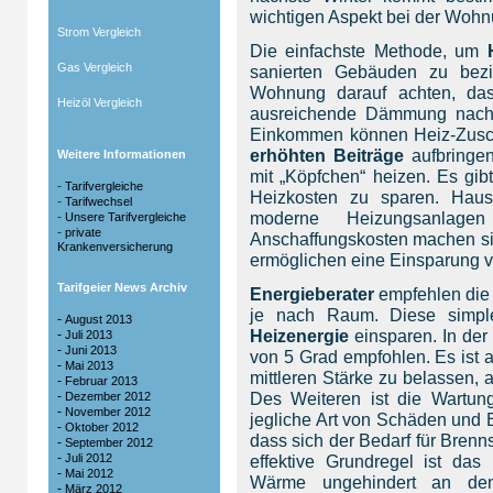
wichtigen Aspekt bei der Woh
Strom Vergleich
Die einfachste Methode, um
Gas Vergleich
sanierten Gebäuden zu bezi
Wohnung darauf achten, da
Heizöl Vergleich
ausreichende Dämmung nach 
Einkommen können Heiz-Zusc
erhöhten Beiträge
aufbringen
Weitere Informationen
mit „Köpfchen“ heizen. Es gib
-
Tarifvergleiche
Heizkosten zu sparen. Hausbe
-
Tarifwechsel
moderne Heizungsanlag
-
Unsere Tarifvergleiche
-
private
Anschaffungskosten machen si
Krankenversicherung
ermöglichen eine Einsparung v
Tarifgeier News Archiv
Energieberater
empfehlen die
je nach Raum. Diese simpl
-
August 2013
Heizenergie
einsparen. In de
-
Juli 2013
-
Juni 2013
von 5 Grad empfohlen. Es ist 
-
Mai 2013
mittleren Stärke zu belassen, 
-
Februar 2013
-
Des Weiteren ist die Wartu
Dezember 2012
-
November 2012
jegliche Art von Schäden und 
-
Oktober 2012
dass sich der Bedarf für Brenns
-
September 2012
-
Juli 2012
effektive Grundregel ist das
-
Mai 2012
Wärme ungehindert an de
-
März 2012