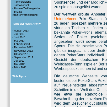
-
Sportsender und der Möglichke
Tarifvergleiche
-
Tarifwechsel
zu spielen, ausgelöst wurde.
-
Unsere Tarifvergleiche
-
private
Der weltweit größte Anbieter 
Krankenversicherung
Unternehmen
PokerStars mit ü
zu jeder Tageszeit mehrere z
Tarifgeier News Archiv
virtuellen Tischen zu finden 
-
August 2013
bekannte Poker-Profis, ehema
-
Juli 2013
Series of Poker (welcher 
-
Juni 2013
-
Mai 2013
angesehen wird) sowie berü
-
Februar 2013
Sports. Die Hauptseite von Po
-
Dezember 2012
gibt es insgesamt über dreiß
-
November 2012
-
Oktober 2012
denen PokerStars individuell 
-
September 2012
Gesicht der deutschen Po
-
Juli 2012
Weltklasse-Tennisspieler Bori
-
Mai 2012
-
März 2012
Werbespots zu sehen ist und sei
Die deutsche Webseite von 
Web Tipps
kostenlos bei PokerStars Poker 
auf Neueinsteiger abgestimm
Schritten in die Welt des Onli
wie etwa die Rangfolge 
Beschreibung der einzelnen Pok
wird dem Besucher gut struktu